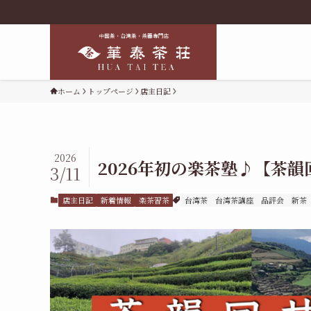
ホーム
トップページ
店主日記
2026
2026年初の楽茶塾♪【茶
3/11
店主日記
新着情報
楽茶習茶
台湾茶
台湾茶講座
品評会
新茶