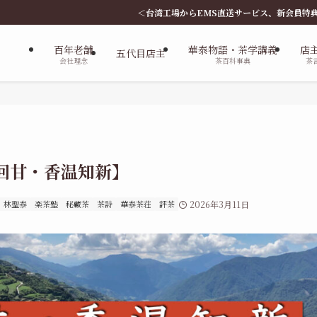
＜台湾工場からEMS直送サービス、新会員特典、台湾国際評茶師講座、楽茶塾
百年老舗
華泰物語・茶学講義
店
五代目店主
会社理念
茶百科事典
茶
韻回甘・香温知新】
林聖泰
楽茶塾
秘蔵茶
茶詩
華泰茶荘
評茶
2026年3月11日