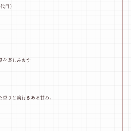
五代目）
感を楽しみます
た香りと奥行きある甘み。