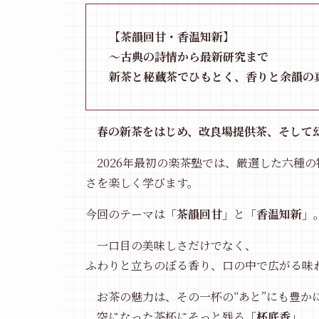
【茶韻回甘・香温知新】
〜古典の詩情から最新研究まで
新茶と秘蔵茶でひもとく、香りと余韻の
春の新茶をはじめ、改良場提供茶、そして
2026年最初の楽茶塾では、厳選した六種
さを楽しく学びます。
今回のテーマは
「茶韻回甘」
と
「香温知新」
一口目の美味しさだけでなく、
ふわりと立ちのぼる香り、口の中で広がる味
お茶の魅力は、その一杯の“あと”にも豊か
空になった茶杯にそっと残る
「杯底香」
。