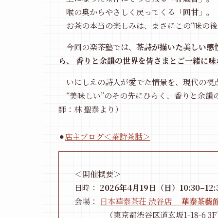
喉の奥からやさしく戻ってくる
「回甘」
。
お茶の本当の楽しみは、まさにこの“味の後
今回の楽茶塾では、
茶詩が描いた美しい感
ら、 香りと余韻の世界を皆さまとご一緒に
いにしえの詩人が愛でた情景を、現代の視
“美味しい”のその先にひらく、香りと余韻
師：林 聖泰より）
⚫︎
店主ブログ＜茶詩茶話＞
＜開催概要＞
日時：
2026年4月19日（日）10:30–12:
会場：
日本華泰茶荘 渋谷店
華泰茶藝
（東京都渋谷区道玄坂1-18-6 3F