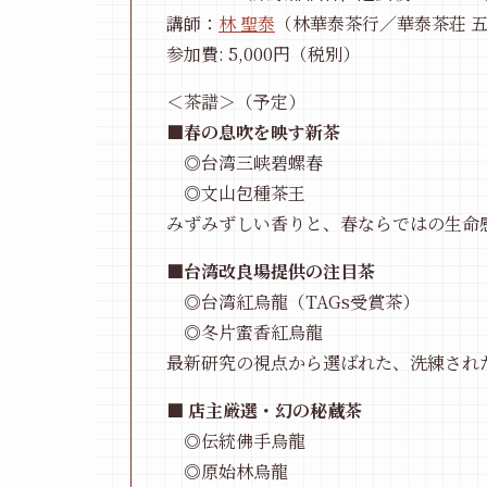
講師：
林 聖泰
（林華泰茶行／華泰茶荘 
参加費: 5,000円（税別）
＜茶譜＞（予定）
■
春の息吹を映す新茶
◎台湾三峡碧螺春
◎文山包種茶王
みずみずしい香りと、春ならではの生命
■
台湾改良場提供の注目茶
◎台湾紅烏龍（TAGs受賞茶）
◎冬片蜜香紅烏龍
最新研究の視点から選ばれた、洗練され
■
店主厳選・幻の秘蔵茶
◎伝統佛手烏龍
◎原始林烏龍