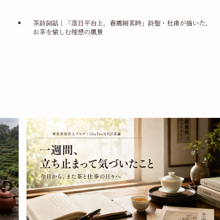
茶詩詞話｜「落日平台上，春風啜茗時」詩聖・杜甫が描いた、
お茶を愉しむ理想の風景