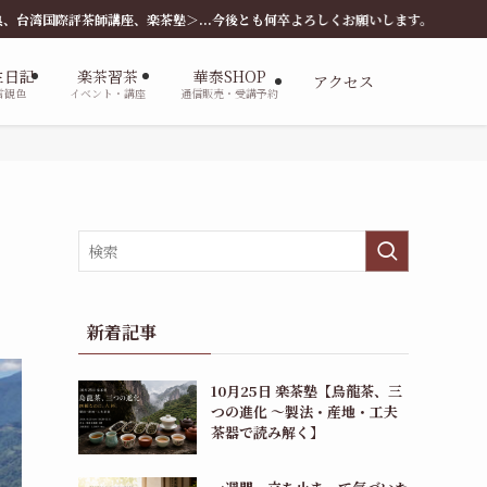
＞...今後とも何卒よろしくお願いします。
主日記
楽茶習茶
華泰SHOP
アクセス
言観色
イベント・講座
通信販売・受講予約
新着記事
10月25日 楽茶塾【烏龍茶、三
つの進化 〜製法・産地・工夫
茶器で読み解く】