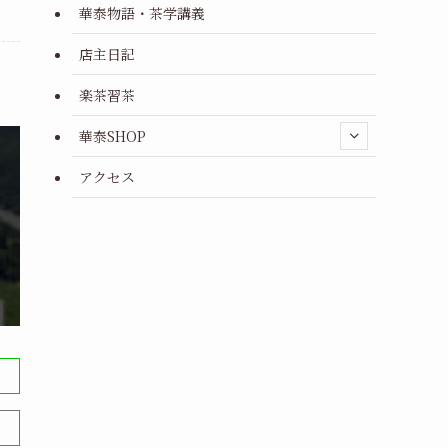
華泰物語・茶学講義
店主日記
楽茶習茶
華泰SHOP
アクセス