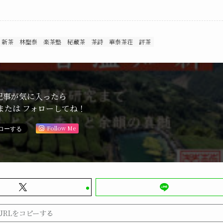
新茶
林聖泰
楽茶塾
秘蔵茶
茶詩
華泰茶荘
評茶
記事が気に入ったら
または フォローしてね！
Follow Me
URLをコピーする