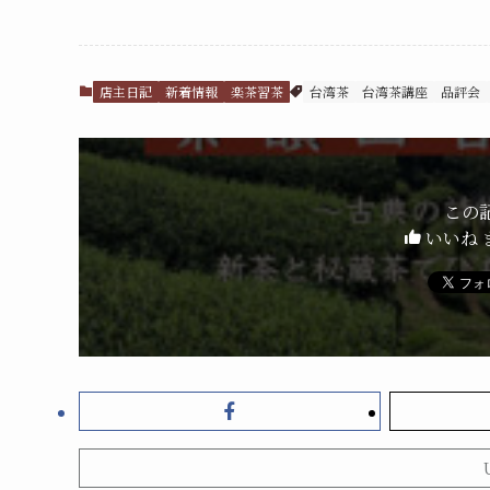
店主日記
新着情報
楽茶習茶
台湾茶
台湾茶講座
品評会
この
いいね 