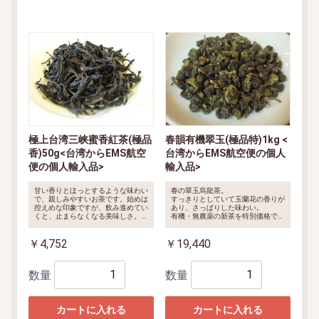
極上台湾三峡蜜香紅茶(極品
春韻有機翠玉(極品特)1kg <
香)50g<台湾からEMS航空
台湾からEMS航空便の個人
便の個人輸入品>
輸入品>
甘い香りとほっとするような味わい
春の翠玉烏龍茶。
で、親しみやすいお茶です。始めは
すっきりとしていて玉蘭花の香りが
控えめな印象ですが、飲み進めてい
あり、さっぱりした味わい。
くと、止まらなくなる美味しさ。余
有機・無農薬の新茶を特別価格で限
韻が長く、喉越しと後味が楽しめま
定提供します。
とても飲みやす
す。
く、烏龍茶が苦手な方でも満足して
￥4,752
￥19,440
頂ける茶葉です。
数量
数量
カートに入れる
カートに入れる