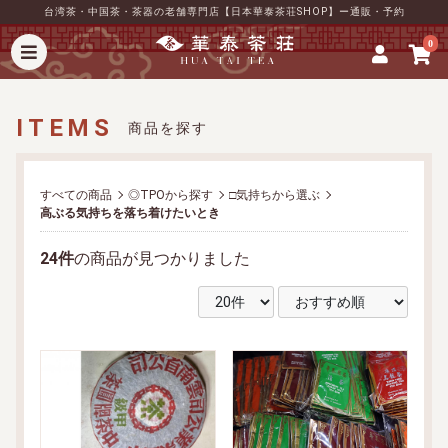
台湾茶・中国茶・茶器の老舗専門店【日本華泰茶荘SHOP】ー通販・予約
0
ITEMS
商品を探す
すべての商品
◎TPOから探す
□気持ちから選ぶ
高ぶる気持ちを落ち着けたいとき
24件
の商品が見つかりました