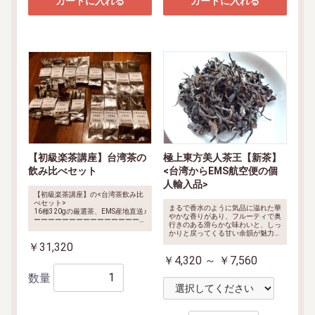
カートに入れる
カートに入れる
【初級楽茶講座】台湾茶の
極上東方美人茶王【新茶】
飲み比べセット
<台湾からEMS航空便の個
人輸入品>
【初級楽茶講座】の<台湾茶飲み比
べセット>
まるで香水のように気品に溢れた華
16種320gの厳選茶、EMS産地直送♪
やかな香りがあり、フルーティで奥
ーーーーーーーーーーーーーーーー
行きのある滑らかな味わいと、しっ
<内容明細>
凍頂烏龍茶、阿里山烏
かりと戻ってくる甘い余韻が魅力的
龍茶、梨山烏龍茶、木柵鉄観音、
なお茶です。水色は、明るく優しい
￥31,320
東方美人茶、台湾碧螺春、小種烏龍
オレンジ色。【極上東方美人茶王】
茶、
品評会入賞の文山包種茶、品
￥4,320 ～ ￥7,560
評会入賞の東方美人茶、
菊花茶、
小沱茶、ジャスミン茶、紅玉紅茶、
数量
蜜香紅茶、四季春、高山金萱茶。