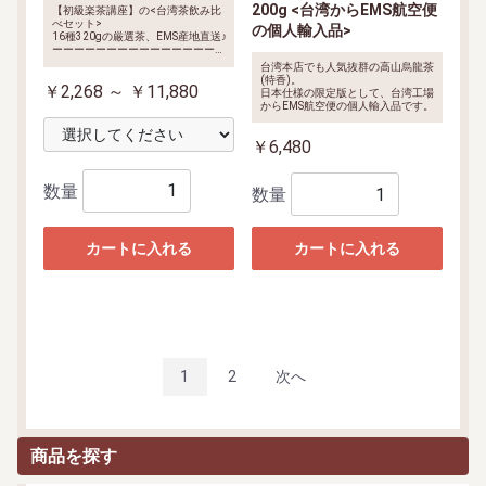
200g <台湾からEMS航空便
【初級楽茶講座】の<台湾茶飲み比
べセット>
の個人輸入品>
16種320gの厳選茶、EMS産地直送♪
ーーーーーーーーーーーーーーーー
<内容明細>
凍頂烏龍茶、阿里山烏
台湾本店でも人気抜群の高山烏龍茶
龍茶、梨山烏龍茶、木柵鉄観音、
(特香)。
￥2,268 ～ ￥11,880
東方美人茶、台湾碧螺春、小種烏龍
日本仕様の限定版として、台湾工場
茶、
品評会入賞の文山包種茶、品
からEMS航空便の個人輸入品です。
評会入賞の東方美人茶、
菊花茶、
小沱茶、ジャスミン茶、紅玉紅茶、
蜜香紅茶、四季春、高山金萱茶。
￥6,480
数量
数量
カートに入れる
カートに入れる
1
2
次へ
商品を探す