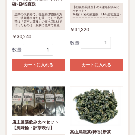
磚>EMS直送
【初級楽茶講座】の<台湾茶飲み比
べセット>
黒茶の代表格で、微生物(麹菌)の力
16種320gの厳選茶、EMS産地直送♪
で、後発酵させたお茶。そして熟散
ーーーーーーーーーーーーーーーー
茶は「雲南大葉種」の高木(喬木)で
<内容明細>
凍頂烏龍茶、阿里山烏
作ったものは一般的に低木で量産さ
龍茶、梨山烏龍茶、木柵鉄観音、
￥31,320
れた品物と異なります。この磚茶は
東方美人茶、台湾碧螺春、小種烏龍
一般の熟茶ではなく、20-25年間と
茶、
品評会入賞の文山包種茶、品
￥30,240
いう長時間で後熟された生茶を原料
評会入賞の東方美人茶、
菊花茶、
とし、保存状態がとても良く、不思
小沱茶、ジャスミン茶、紅玉紅茶、
数量
議な棗のような香りになっていま
蜜香紅茶、四季春、高山金萱茶。
す。
数量
是非、カビ臭さくない本格的なプー
アル茶の魅力を一度体験してくださ
い。
カートに入れる
カートに入れる
店主厳選飲み比べセット
【風味輪・評茶表付】
高山烏龍茶(特香)新茶