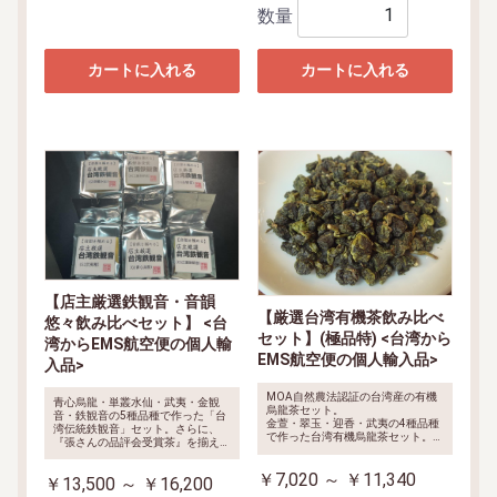
数量
カートに入れる
カートに入れる
【店主厳選鉄観音・音韻
【厳選台湾有機茶飲み比べ
悠々飲み比べセット】 <台
セット】(極品特) <台湾から
湾からEMS航空便の個人輸
EMS航空便の個人輸入品>
入品>
MOA自然農法認証の台湾産の有機
青心烏龍・単叢水仙・武夷・金観
烏龍茶セット。
音・鉄観音の5種品種で作った「台
金萱・翠玉・迎香・武夷の4種品種
湾伝統鉄観音」セット。さらに、
で作った台湾有機烏龍茶セット。そ
『張さんの品評会受賞茶』を揃えた
れぞれ個性的なりで、すっきりとさ
【台湾伝統鉄観音を飲み比べるセッ
っぱりした味わいです。
トもあある。
￥7,020 ～ ￥11,340
華泰茶荘の長期契約農園で生産さ
￥13,500 ～ ￥16,200
長期契約農園で生産され、伝統な<
れ、<有機・無農薬>生産にこだわ
音韻>にこだわり、店主厳選で<数