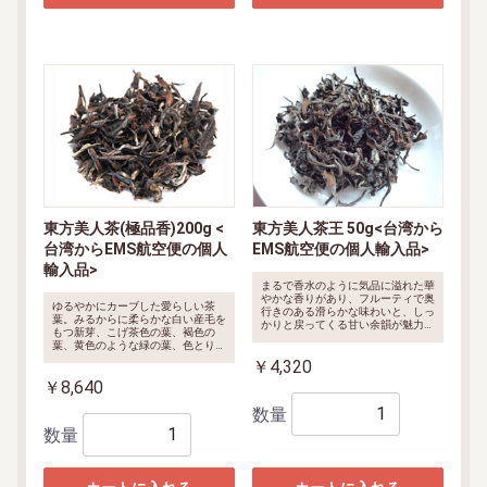
東方美人茶(極品香)200g <
東方美人茶王 50g<台湾から
台湾からEMS航空便の個人
EMS航空便の個人輸入品>
輸入品>
まるで香水のように気品に溢れた華
やかな香りがあり、フルーティで奥
ゆるやかにカーブした愛らしい茶
行きのある滑らかな味わいと、しっ
葉。みるからに柔らかな白い産毛を
かりと戻ってくる甘い余韻が魅力的
もつ新芽、こげ茶色の葉、褐色の
なお茶です。水色は、明るく優しい
葉、黄色のような緑の葉、色とりど
オレンジ色。
りの美しい茶葉が一つにまとまって
￥4,320
味合わせてくれる深みある味わい。
￥8,640
香気はマスカットのような甘い香り
と、オリエンタルなスモーキーな深
数量
い香りが入り混じり、深い呼吸を誘
い出すような、深みのある香りで
数量
す。味わいもふくよかで、熟された
果実のようなこくと、蜜のようなト
ロリとした甘みと渋みが