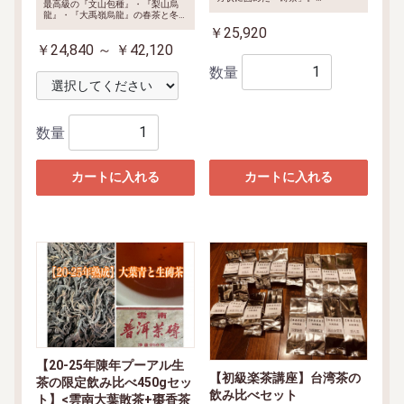
最高級の『文山包種』・『梨山烏
この磚茶の原材料は一般入手された
龍』・『大禹嶺烏龍』の春茶と冬
短期間「渥堆」で作られた「熟茶」
茶、『東方美人茶王』、『蜜香紅
￥25,920
ではなく、20-25年間という長時間
茶』、『有機紅玉GABA紅茶』、台
で自然後熟された「生茶」のもので
￥24,840 ～ ￥42,120
湾山茶の『白茶』と『紫芽山茶』の
す。
紅茶、「職人こだわりの極上茶」の
そして、保存状態がとても良く、不
数量
『貴妃烏龍』・『佛手』・『正叢鉄
思議な棗のような香りになっていま
観音』など。
す。
長期契約農園で生産され、職人のこ
だわり店主秘蔵茶を<数量限定>で
提供します。
特典:「店主の評茶ノ
ート」説明書が付き
数量
カートに入れる
カートに入れる
【20-25年陳年プーアル生
【初級楽茶講座】台湾茶の
茶の限定飲み比べ450gセッ
飲み比べセット
ト】<雲南大葉散茶+棗香茶