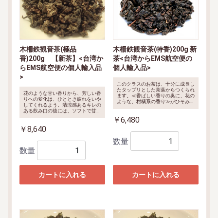
木柵鉄観音茶(特香)200g 新
木柵鉄観音茶(極品
茶<台湾からEMS航空便の
香)200g 【新茶】<台湾か
個人輸入品>
らEMS航空便の個人輸入品
>
このクラスのお茶は、十分に成長し
たタップリとした茶葉からつくられ
花のような甘い香りから、芳しい香
ます。≪香ばしい香りの奥に、花の
りへの変化は、ひととき疲れをいや
ような、柑橘系の香り≫がひそみ、
してくれるよう。清涼感あるキレの
飲む度にその重奏な香りを堪能でき
ある飲み口の後には、ソフトで甘露
ます。味わいも豊かで、果実のよう
な味わいの余韻が長く楽しめます。
￥6,480
な甘みを含んだ香ばしさからは、煎
疲れをいやし、リフレッシュするお
をだす度に様々な味わいがうまれ、
￥8,640
茶としておすすめのお茶です。
鉄観音茶の持つ奥深いおもしろさを
【2021年冬茶】
堪能することができます。
数量
数量
カートに入れる
カートに入れる