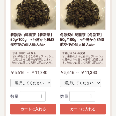
春韻梨山烏龍茶【春新茶】
冬韻梨山烏龍茶【冬新茶】
50g/100g <台湾からEMS
50g/100g <台湾からEMS
航空便の個人輸入品>
航空便の個人輸入品>
水色は明るい金黄色.
水色は明るい金黄色.
甘い果物のような香りとフレッシュ
甘い果物のような香りとフレッシュ
な花のような香りが多彩にします。
な花のような香りが多彩に交差しま
味わいは優しく芳醇で厚みがありま
す。味わいは優しく芳醇で厚みがあ
す。
ります。
【2023年・春茶】
【2022年・冬茶】
￥5,616 ～ ￥11,340
￥5,616 ～ ￥11,340
数量
数量
カートに入れる
カートに入れる