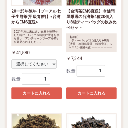
20ー25年陳年【プーアル七
【台湾茶EMS直送】老舗問
子生餅茶(甲級青餅)】<台湾
屋厳選の台湾茶4種20個入
からEMS直送>
り8袋ティーバッグの飲み比
べセット
2021年末に末に古い倉庫を整理を
した時に、いくつ長時間に置き忘れ
【詳細】
た良い「アンティークプーアル茶」
・ティーバッグ(20個入り)×8袋
が発見されました。
(清茶、凍頂烏龍茶、鉄観音茶、ジ
この20ー25年陳年の【プーアル七
ャスミン茶各2袋)
ーーーーーーー
子生餅茶(甲級青餅)】は全体がうま
ーーーーーー
【内容】
2gアルミ防
￥41,580
く熟成され、クリーンでまろやかな
湿小包装(20個入り)×8袋
合計ティ
風味に驚きました。新茶と異なり、
￥7,344
ーバッグ160個/茶葉正味量:320g
やはり「熟成の魅力」「時間の力」
がすごく実感しました。
数量
数量
カートに入れる
カートに入れる