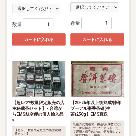
り、特別価格で限定提供します。
量限定>提供します。
慣行農法生産と比べると、しっかり
した風味なので、食品安全が100%
保証で、烏龍茶が苦手な方でも満足
して頂ける茶葉です。
数量
数量
カートに入れる
カートに入れる
【超レア!数量限定販売の店
【20-25年以上後熟成!陳年
主秘蔵茶セット】 <台湾か
プーアル棗香茶磚(生
らEMS航空便の個人輸入品
茶)250g】EMS直送
>
黒茶の代表格で、微生物(麹菌)の力
で、後発酵させたプーアル茶。そし
【超レア!数量限定販売の店主秘蔵
て運搬と保存のため、長方形のレン
茶セット】
ガ状に固めた「磚茶」。