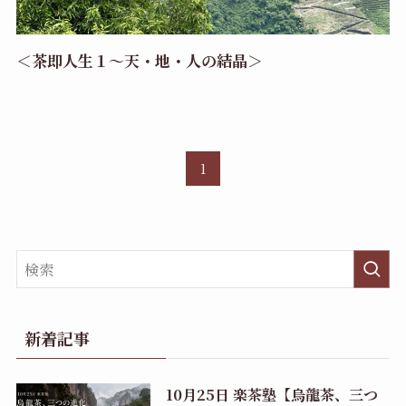
＜茶即人生１〜天・地・人の結晶＞
1
新着記事
10月25日 楽茶塾【烏龍茶、三つ