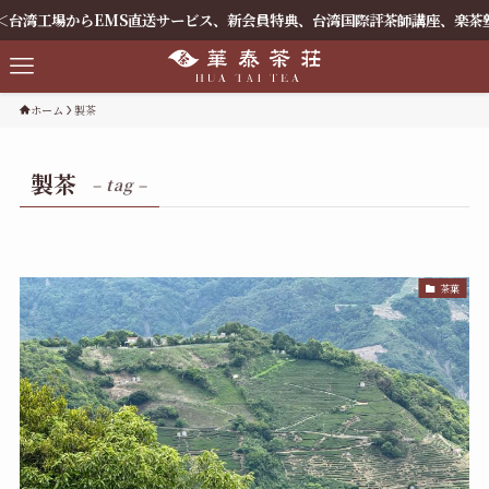
工場からEMS直送サービス、新会員特典、台湾国際評茶師講座、楽茶塾＞..
ホーム
製茶
製茶
– tag –
茶葉