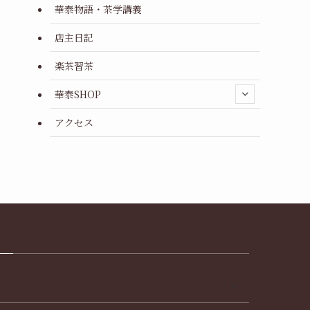
華泰物語・茶学講義
店主日記
楽茶習茶
華泰SHOP
アクセス