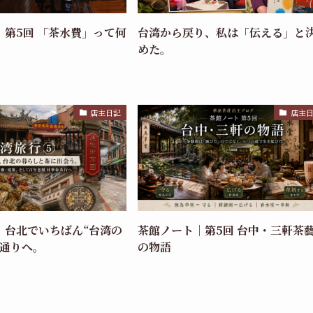
｜第5回 「茶水費」って何
台湾から戻り、私は「伝える」と
めた。
店主日記
店主
 台北でいちばん“台湾の
茶館ノート｜第5回 台中・三軒茶
る通りへ。
の物語