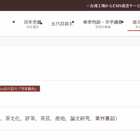
＜台湾工場からEMS直送サービス、新会員特典、台
百年老舗
華泰物語・茶学講義
店
五代目店主
会社理念
茶百科事典
茶
aTea五代目の『茶言観色』
器、茶文化、評茶、茶芸、産地、論文研究、業界裏話）