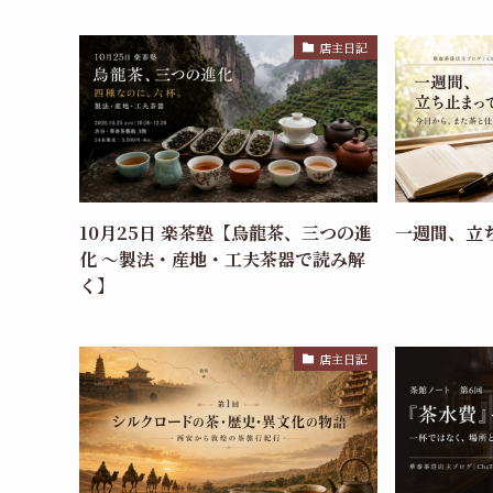
店主日記
10月25日 楽茶塾【烏龍茶、三つの進
一週間、立
化 〜製法・産地・工夫茶器で読み解
く】
店主日記