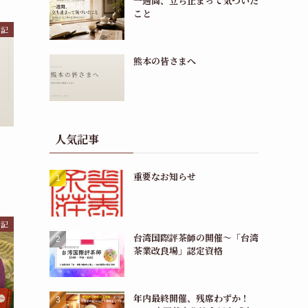
一週間、立ち止まって気づいた
こと
日記
熊本の皆さまへ
人気記事
重要なお知らせ
日記
台湾国際評茶師の開催〜「台湾
茶業改良場」認定資格
年内最終開催、残席わずか！