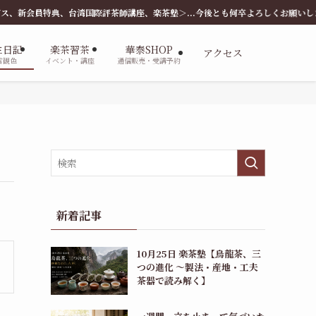
湾国際評茶師講座、楽茶塾＞...今後とも何卒よろしくお願いします。
主日記
楽茶習茶
華泰SHOP
アクセス
言観色
イベント・講座
通信販売・受講予約
新着記事
10月25日 楽茶塾【烏龍茶、三
つの進化 〜製法・産地・工夫
茶器で読み解く】