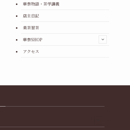
華泰物語・茶学講義
店主日記
楽茶習茶
華泰SHOP
アクセス