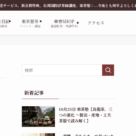
会員特典、台湾国際評茶師講座、楽茶塾＞...今後とも何卒よろしくお願いします。
主日記
楽茶習茶
華泰SHOP
アクセス
言観色
イベント・講座
通信販売・受講予約
新着記事
10月25日 楽茶塾【烏龍茶、三
つの進化 〜製法・産地・工夫
茶器で読み解く】