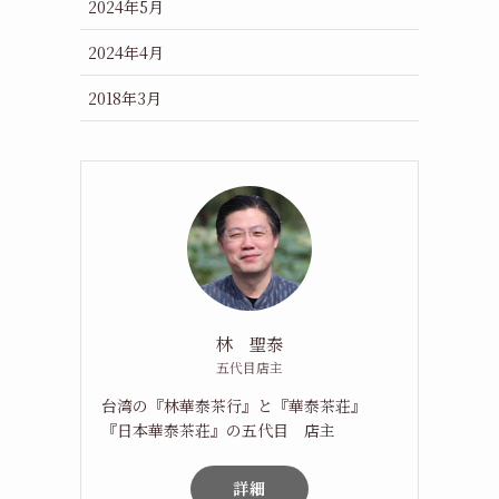
2024年5月
2024年4月
2018年3月
林 聖泰
五代目店主
台湾の『林華泰茶行』と『華泰茶荘』
『日本華泰茶荘』の五代目 店主
詳細