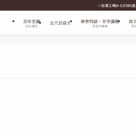
＜台湾工場からEMS直送サービス、新
百年老舗
華泰物語・茶学講義
店
五代目店主
会社理念
茶百科事典
茶