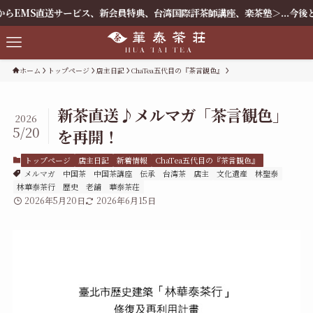
送サービス、新会員特典、台湾国際評茶師講座、楽茶塾＞...今後とも何卒よ
ホーム
トップページ
店主日記
ChaTea五代目の『茶言観色』
新茶直送♪メルマガ「茶言観色」
2026
5/20
を再開！
トップページ
店主日記
新着情報
ChaTea五代目の『茶言観色』
メルマガ
中国茶
中国茶講座
伝承
台湾茶
店主
文化遺産
林聖泰
林華泰茶行
歴史
老舗
華泰茶荘
2026年5月20日
2026年6月15日