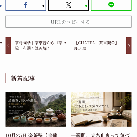
URLをコピーする
茶詩詞話｜茶亭聯から「茶
【CHATEA｜茶言観色】
縁」を深く読み解く
NO.30
新着記事
10月25日 楽茶塾【烏龍
一週間、立ち止まって気づ