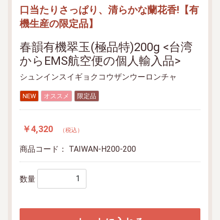
口当たりさっぱり、清らかな蘭花香!【有
機生産の限定品】
春韻有機翠玉(極品特)200g <台湾
からEMS航空便の個人輸入品>
シュンインスイギョクコウザンウーロンチャ
NEW
オススメ
限定品
￥4,320
（税込）
商品コード：
TAIWAN-H200-200
数量