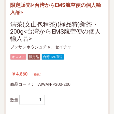
限定販売!<台湾からEMS航空便の個人輸
入品>
清茶(文山包種茶)(極品特)新茶・
200g<台湾からEMS航空便の個人
輸入品>
ブンサンホウシュチャ、セイチャ
オススメ
限定品
台湾EMS直送
￥4,860
（税込）
商品コード：
TAIWAN-P200-200
数量