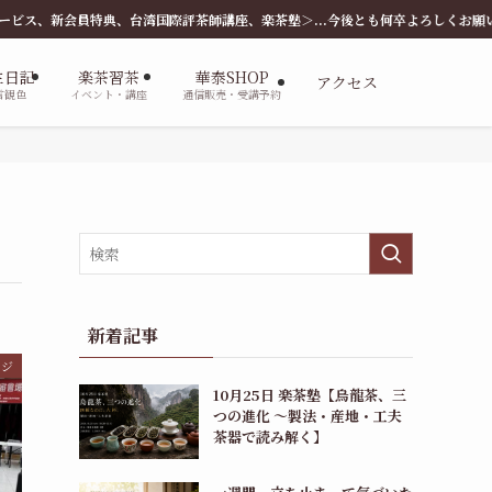
典、台湾国際評茶師講座、楽茶塾＞...今後とも何卒よろしくお願いします。
主日記
楽茶習茶
華泰SHOP
アクセス
言観色
イベント・講座
通信販売・受講予約
新着記事
ージ
10月25日 楽茶塾【烏龍茶、三
つの進化 〜製法・産地・工夫
茶器で読み解く】