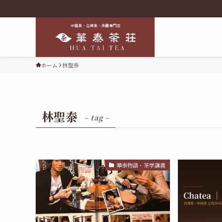
ホーム
林聖泰
林聖泰
– tag –
華泰物語・茶学講義