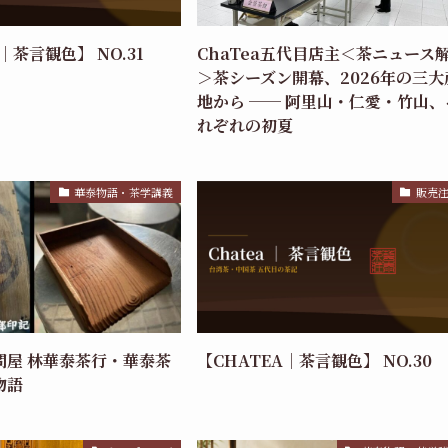
｜茶言観色】 NO.31
ChaTea五代目店主＜茶ニュース
＞茶シーズン開幕、2026年の三大
地から ── 阿里山・仁愛・竹山、
れぞれの初夏
華泰物語・茶学講義
販売
問屋 林華泰茶行・華泰茶
【CHATEA｜茶言観色】 NO.30
物語