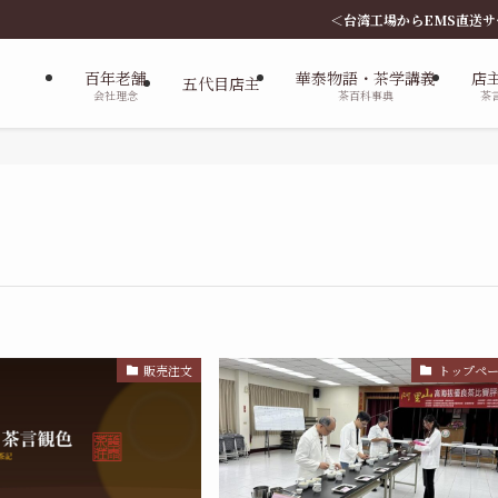
＜台湾工場からEMS直送サービス、新会員特
百年老舗
華泰物語・茶学講義
店
五代目店主
会社理念
茶百科事典
茶
販売注文
トップペ