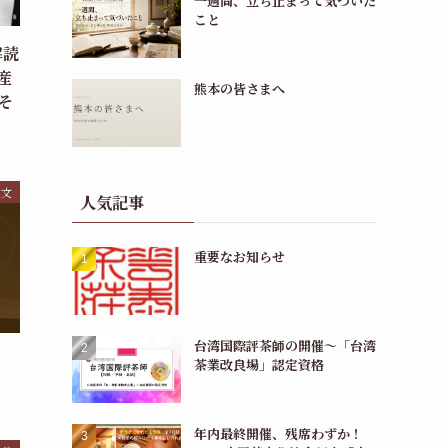
一週間、立ち止まって気づいた
こと
解読
産
熊本の皆さまへ
そ
注文
人気記事
重要なお知らせ
台湾国際評茶師の開催〜「台湾
茶業改良場」認定資格
年内最終開催、残席わずか！