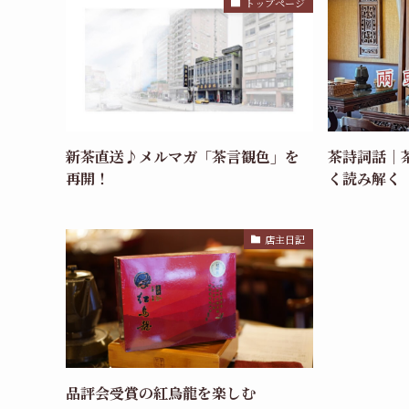
トップページ
新茶直送♪メルマガ「茶言観色」を
茶詩詞話｜
再開！
く読み解く
店主日記
品評会受賞の紅烏龍を楽しむ