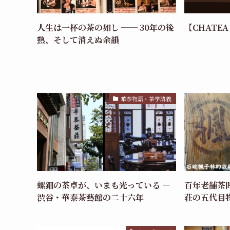
人生は一杯の茶の如し ── 30年の後
【CHATEA
熟、そして消えぬ余韻
華泰物語・茶学講義
螺鈿の茶卓が、いまも光っている —
百年老舗茶
渋谷・華泰茶藝館の二十六年
荘の五代目