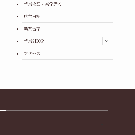
華泰物語・茶学講義
店主日記
楽茶習茶
華泰SHOP
アクセス