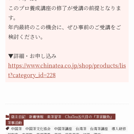
このプロ養成講座の修了が受講の前提となりま
す。
年内最終のこの機会に、ぜひ事前のご受講をご
検討ください。
▼詳細・お申し込み
https://www.chinatea.co.jp/shop/products/lis
t?category_id=228
店主日記
新着情報
楽茶習茶
ChaTea五代目の『茶言観色』
茶事活動
中国茶
中国茶文化協会
中国茶講座
台湾茶
台湾茶講座
導入研修