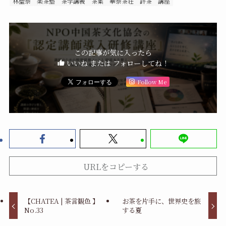
林聖泰
楽茶塾
茶学講義
茶葉
華泰茶荘
評茶
講座
この記事が気に入ったら
いいね または フォローしてね！
Follow Me
URLをコピーする
【CHATEA | 茶言観色 】
お茶を片手に、世界史を旅
No.33
する夏