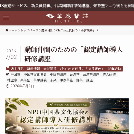
、新会員特典、台湾国際評茶師講座、楽茶塾＞...今後とも何卒よろしくお願
ホーム
トップページ
店主日記
ChaTea五代目の『茶言観色』
講師仲間のための「認定講師導入
2026
7/02
研修講座」
店主日記
新着情報
楽茶習茶
ChaTea五代目の『茶言観色』
茶事活動
中国茶
中国茶文化協会
中国茶講座
台湾茶
台湾茶講座
導入研修
林聖泰
楽茶塾
茶学講義
茶葉
華泰茶荘
評茶
講座
2026年7月2日