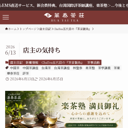
ービス、新会員特典、台湾国際評茶師講座、楽茶塾＞...今後とも何卒よろしく
ホーム
トップページ
店主日記
ChaTea五代目の『茶言観色』
2026
店主の気持ち
6/13
店主日記
新着情報
ChaTea五代目の『茶言観色』
茶事活動
中国茶
中国茶講座
台湾茶
台湾茶講座
林聖泰
楽茶塾
茶学講義
茶葉
華泰茶荘
評茶
2026年6月13日
2026年6月15日