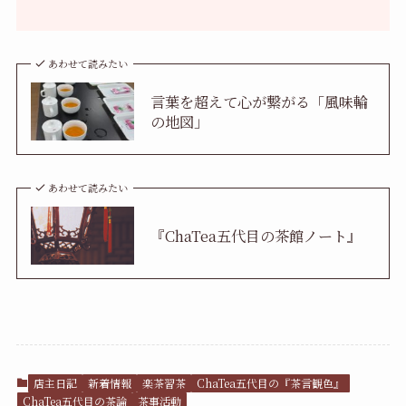
あわせて読みたい
言葉を超えて心が繋がる「風味輪
の地図」
あわせて読みたい
『ChaTea五代目の茶館ノート』
店主日記
新着情報
楽茶習茶
ChaTea五代目の『茶言観色』
ChaTea五代目の茶論
茶事活動