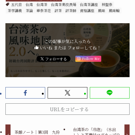
五代目
台湾
台湾茶
台湾茶業改良場
台湾茶講座
林聖泰
茶学講義
茶論
華泰茶荘
評茶
評茶師
資格講座
風味
風味輪
この記事が気に入ったら
いいね または フォローしてね！
Follow Me
URLをコピーする
台湾茶の「冷泡」（水出
茶館ノート｜第3回 九份
し）と茶漉付マグカップの