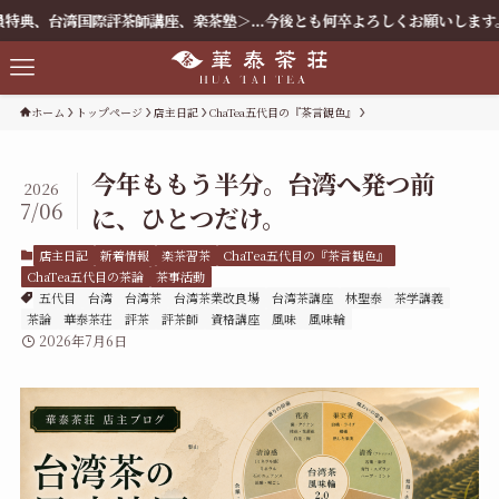
評茶師講座、楽茶塾＞...今後とも何卒よろしくお願いします。
ホーム
トップページ
店主日記
ChaTea五代目の『茶言観色』
今年ももう半分。台湾へ発つ前
2026
7/06
に、ひとつだけ。
店主日記
新着情報
楽茶習茶
ChaTea五代目の『茶言観色』
ChaTea五代目の茶論
茶事活動
五代目
台湾
台湾茶
台湾茶業改良場
台湾茶講座
林聖泰
茶学講義
茶論
華泰茶荘
評茶
評茶師
資格講座
風味
風味輪
2026年7月6日