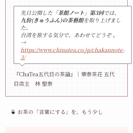
先日公開した
「茶館ノート」第3回
では、
九份(きゅうふん)の茶藝館
を取り上げまし
た。
台湾を旅する気分で、あわせてどうぞ
。
→
https://www.chinatea.co.jp/chakannote-
3/
『ChaTea五代目の茶論』｜華泰茶荘 五代
目店主 林 聖泰
🍵 お茶の「言葉にする」を、もう少し