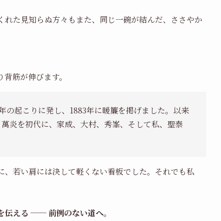
くれた見知らぬ方々もまた、同じ一碗が結んだ、ささやか
り背筋が伸びます。
2年の起こりに発し、1883年に暖簾を掲げました。以来
す。萬炎を初代に、家成、大村、秀峯、そして私、聖泰
。
に、若い肩には決して軽くない看板でした。それでも私
伝える ── 前例のない道へ。