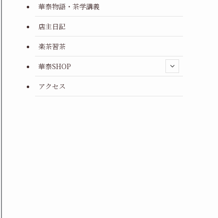
華泰物語・茶学講義
店主日記
楽茶習茶
華泰SHOP
アクセス