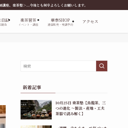
も何卒よろしくお願いします。
主日記
楽茶習茶
華泰SHOP
アクセス
言観色
イベント・講座
通信販売・受講予約
新着記事
10月25日 楽茶塾【烏龍茶、三
つの進化 〜製法・産地・工夫
茶器で読み解く】