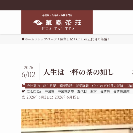
＜台湾工
ホーム
トップページ
店主日記
ChaTea五代目の茶論
2026
人生は一杯の茶の如し ──
6/02
会社案内
店主日記
華泰物語・茶学講義
ChaTea五代目の茶論
Ch
CHATEA
中国茶
中国茶講座
五代目
取材
台湾茶
台湾茶講座
2026年6月2日
2026年6月15日