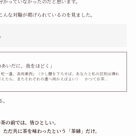
分かっていなかったのだと思います。
こんな対聯が掲げられているのを見ました。
。
のあいだに、我をほどく」
 吃一盞，各向東西」（少し腰を下ろせば、あなたと私の区別は薄れ
えたら、またそれぞれの道へ向かえばよい） かつてお茶...
る。
。
の茶の前では、皆ひとしい。
、ただ共に茶を味わったという「茶縁」だけ。