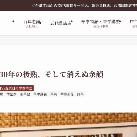
場からEMS直送サービス、新会員特典、台湾国際評茶師講座、楽茶塾＞...今後と
百年老舗
華泰物語・茶学講義
店
五代目店主
会社理念
茶百科事典
茶
 30年の後熟、そして消えぬ余韻
aTea五代目の華泰物語
嵐
林聖泰
楽茶塾
茶学講義
茶葉
華泰茶荘
評茶