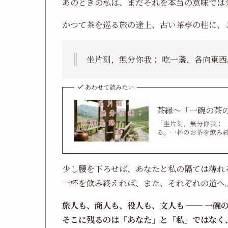
あのときの私は、まだそれを本当の意味では
かつて茶を巡る旅の途上、古い茶亭の柱に、
坐片刻，無分你我； 吃一盞，各向東西
あわせて読みたい
茶縁〜「一碗の茶
「坐片刻，無分你我；
る。一杯のお茶を飲み終
少し腰を下ろせば、あなたと私の隔ては薄れ
一杯を飲み終えれば、また、それぞれの道へ
旅人も、商人も、役人も、文人も ── 一碗
そこに残るのは「あなた」と「私」ではなく